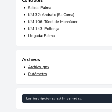
Controles
Salida: Palma
KM 32: Andratx (Sa Coma)
KM 106: Túnel de Monnàber
KM 143: Pollença
Llegada: Palma
Archivos
Archivo .gpx
Rutómetro
Las inscripciones están cerradas.